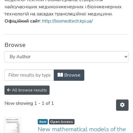
найсучасніших медикоінженерних і біоінженерних
технологій на засадах трансляційної медицини.
Офіційний сайт
:
http://biomedtech.kpi.ua/
Browse
Browsing Біомедична інженерія і технол
Browse
All browse results
Now showing
1 - 1 of 1
Item
Open Access
New mathematical models of the