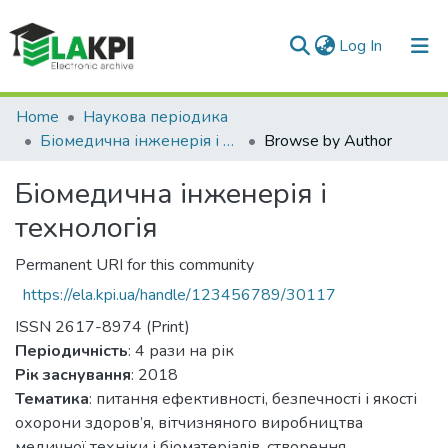
(current)
Log In
Communities & Collections
Home
Наукова періодика
Біомедична інженерія і технологія
Browse by Author
All of DSpace
Біомедична інженерія і
технологія
Permanent URI for this community
https://ela.kpi.ua/handle/123456789/30117
ISSN 2617-8974 (Print)
Періодичність
: 4 рази на рік
Рік заснування
: 2018
Тематика
: питання ефективності, безпечності і якості
охорони здоров’я, вітчизняного виробництва
медичної техніки і біоматеріалів, створення