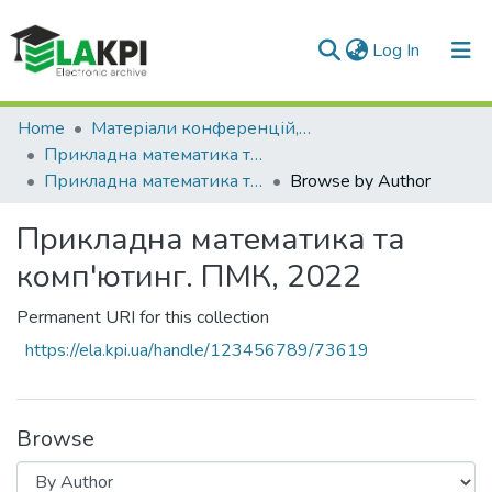
(current)
Log In
Communities & Collections
Home
Матеріали конференцій, семінарів і т.п.
Прикладна математика та комп'ютинг. ПМК
All of DSpace
Прикладна математика та комп'ютинг. ПМК, 2022
Browse by Author
Прикладна математика та
комп'ютинг. ПМК, 2022
Permanent URI for this collection
https://ela.kpi.ua/handle/123456789/73619
Browse