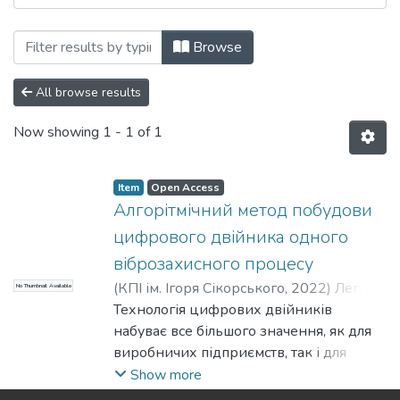
Browsing Прикладна математика та ком
Browse
All browse results
Now showing
1 - 1 of 1
Item
Open Access
Алгорітмічний метод побудови
цифрового двійника одного
віброзахисного процесу
(
КПІ ім. Ігоря Сікорського
,
2022
)
Легеза,
No Thumbnail Available
В. П.
Технологія цифрових двійників
;
Атаманюк, О. В.
набуває все більшого значення, як для
виробничих підприємств, так і для
побутового життя. Попри всю
Show more
потужність технології та велику