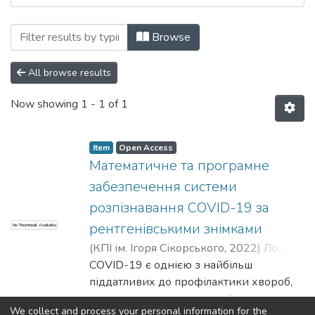
Browsing Прикладна математика та ком
Browse
All browse results
Now showing
1 - 1 of 1
Item
Open Access
Математичне та програмне
забезпечення системи
розпізнавання COVID-19 за
рентгенівськими знімками
No Thumbnail Available
(
КПІ ім. Ігоря Сікорського
,
2022
)
Лось, В.
М.
COVID-19 є однією з найбільш
;
Борознюк, Д. О.
піддатливих до профілактики хвороб,
вона розповсюджена не тільки на
We collect and process your personal information for the