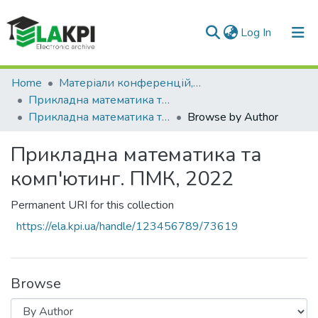
(current)
Log In
Communities & Collections
Home
Матеріали конференцій, семінарів і т.п.
Прикладна математика та комп'ютинг. ПМК
All of DSpace
Прикладна математика та комп'ютинг. ПМК, 2022
Browse by Author
Прикладна математика та
комп'ютинг. ПМК, 2022
Permanent URI for this collection
https://ela.kpi.ua/handle/123456789/73619
Browse