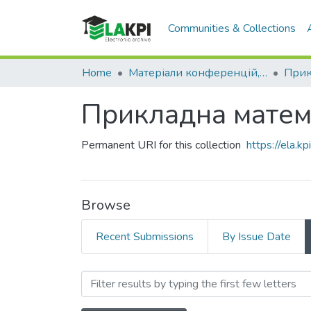
Communities & Collections
Home
Матеріали конференцій, семінарів і т.п.
Прикладна матема
Permanent URI for this collection
https://ela.
Browse
Recent Submissions
By Issue Date
Browsing Прикладна мате