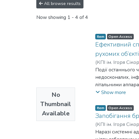
All browse results
Now showing
1 - 4 of 4
Item
Open Access
Ефективний спо
рухомих об’єкт
(
КПІ ім. Ігоря Сіко
Події останнього ч
недосконалих, ін
літальними аппара
модернізованого 
Show more
No
Thumbnail
Item
Open Access
Available
Запобігання б
(
КПІ ім. Ігоря Сіко
Наразі системні а