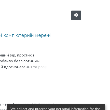
ій комп’ютерній мережі
ший зір, простих і
собливо безпілотними
ей вдосконалення та розробки
і, часто блокують UDP трафік у
We collect and process your personal information for the