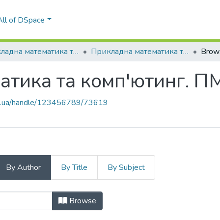
All of DSpace
Прикладна математика та комп'ютинг. ПМК
Прикладна математика та комп'ютинг. ПМК, 2022
Brow
тика та комп'ютинг. П
kpi.ua/handle/123456789/73619
By Author
By Title
By Subject
матика та комп'ютинг. ПМК, 2022 b
Browse