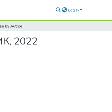
Log In
se by Author
МК, 2022
y Author "Боярінова, Ю. Є."