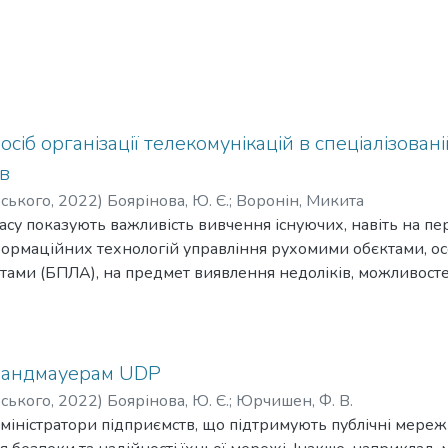
сіб організації телекомунікацій в спеціалізован
ів
рського
,
2022
)
Боярінова, Ю. Є.
;
Воронін, Микита
асу показують важливість вивчення існуючих, навіть на пер
формаційних технологій управління рухомими обєктами, о
тами (БПЛА), на предмет виявлення недоліків, можливост
программно - аппаратного забезпечення.
рандмауерам UDP
рського
,
2022
)
Боярінова, Ю. Є.
;
Юрчишен, Ф. В.
дміністратори підприємств, що підтримують публічні мереж