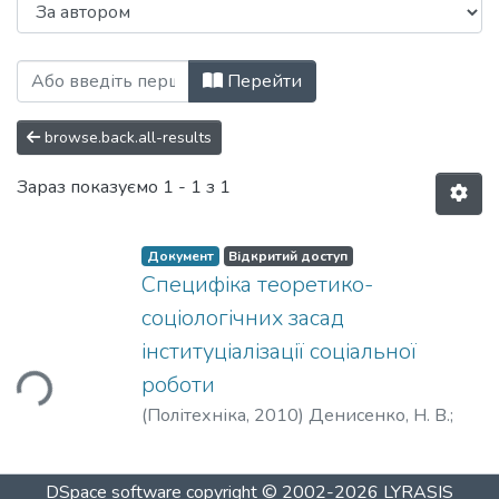
Перегляд Вісник НТУУ «КПІ». Політологі
Перейти
browse.back.all-results
Зараз показуємо
1 - 1 з 1
Документ
Відкритий доступ
Специфіка теоретико-
соціологічних засад
інституціалізації соціальної
роботи
ться...
(
Політехніка
,
2010
)
Денисенко, Н. В.
;
Denisenko, N.
;
Денисенко, Н. В.
DSpace software
copyright © 2002-2026
LYRASIS