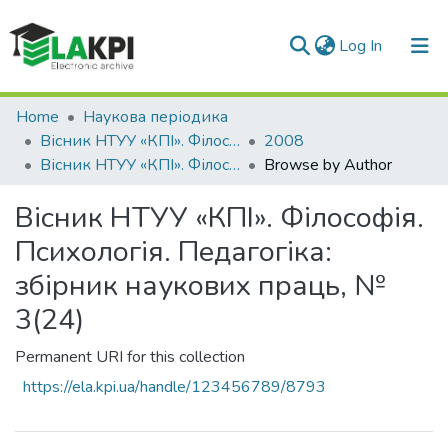
(current)
Log In
Communities & Collections
Home
Наукова періодика
Вісник НТУУ «КПІ». Філософія. Психологія. Педагогіка
2008
All of DSpace
Вісник НТУУ «КПІ». Філософія. Психологія. Педагогіка: збірник наукових праць, № 3(24)
Browse by Author
Вісник НТУУ «КПІ». Філософія.
Психологія. Педагогіка:
збірник наукових праць, №
3(24)
Permanent URI for this collection
https://ela.kpi.ua/handle/123456789/8793