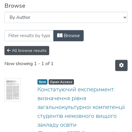
Browse
Browsing Вісник НТУУ «КПІ». Філософія.
Browse
All browse results
Now showing
1 - 1 of 1
Item
Open Access
Констатуючий експеримент:
визначення рівня
загальнокультурної компетенції
студентів немовного вищого
закладу освіти