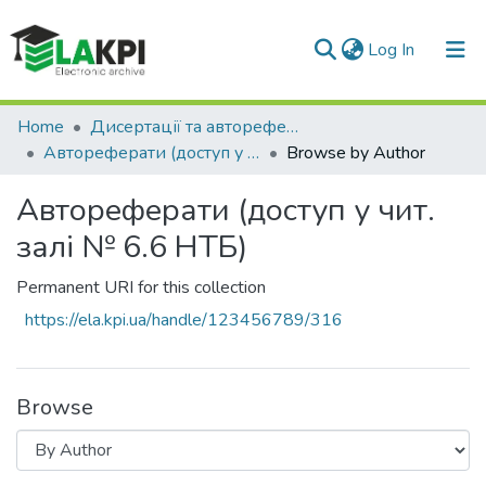
(current)
Log In
Communities & Collections
Home
Дисертації та автореферати
Автореферати (доступ у чит. залі № 6.6 НТБ)
Browse by Author
All of DSpace
Автореферати (доступ у чит.
залі № 6.6 НТБ)
Permanent URI for this collection
https://ela.kpi.ua/handle/123456789/316
Browse