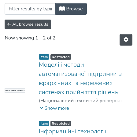
Browsing Автореферати (доступ у чит.
Browse
All browse results
Now showing
1 - 2 of 2
Item
Restricted
Моделі і методи
автоматизованої підтримки в
ієрархічних та мережевих
системах прийняття рішень
No Thumbnail Available
(
Національний технічний університет
України "Київський політехнічний
Show more
інститут"
,
2013
)
Штанькевич, Олексій
Степанович
;
автоматизованих систем
Item
Restricted
обробки інформації та управління
;
Інформаційні технології