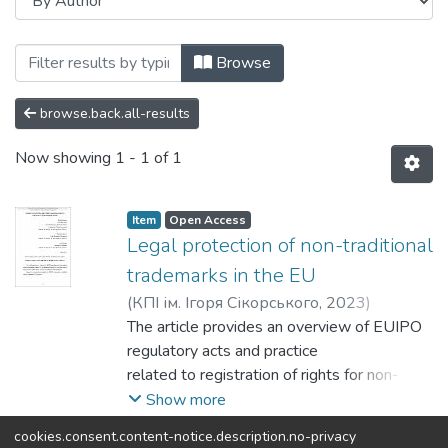
Browsing Створення, охорона, захист і 
Browse
browse.back.all-results
Now showing
1 - 1 of 1
Item
Open Access
Legal protection of non-traditional
trademarks in the EU
(
КПІ ім. Ігоря Сікорського
,
2023
)
Benatov, Daniel
The article provides an overview of EUIPO
;
Popova, Ekaterina
;
Benatov, Ivo
regulatory acts and practice
related to registration of rights for non-
traditional trademarks. Cited cases relate to
Show more
shape, position, pattern, sound, motion,
cookies.consent.content-notice.description.no-privacy
multimedia and color trademarks.