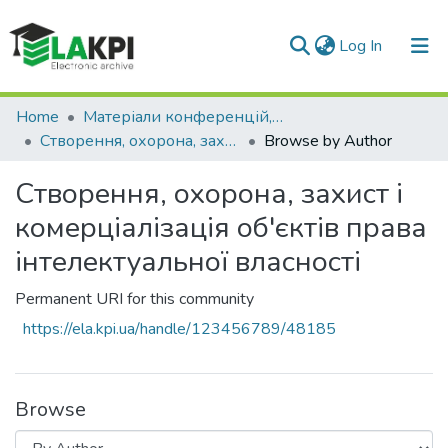
(current)
Log In
Communities & Collections
Home
Матеріали конференцій, семінарів і т.п.
Створення, охорона, захист і комерціалізація об'єктів права інтелектуальної власності
Browse by Author
All of DSpace
Створення, охорона, захист і
комерціалізація об'єктів права
інтелектуальної власності
Permanent URI for this community
https://ela.kpi.ua/handle/123456789/48185
Browse