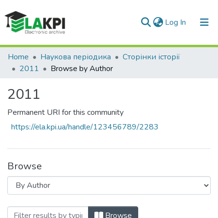
(current)
Log In
Communities & Collections
Home
Наукова періодика
Сторінки історії
2011
Browse by Author
All of DSpace
2011
Permanent URI for this community
https://ela.kpi.ua/handle/123456789/2283
Browse
Browsing 2011 by Author "Koptuh, Y."
Browse