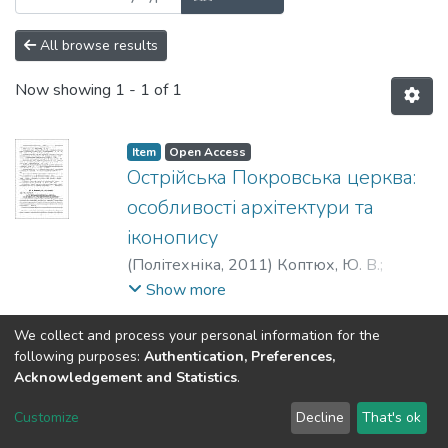
All browse results
Now showing
1 - 1 of 1
Item
Open Access
Острійська Покровська церква:
особливості архітектури та
іконопису
(
Політехніка
,
2011
)
Коптюх, Ю. В.
;
Калінович, О. І.
;
Koptuh, Y.
;
Kalinovych, O.
;
Show more
Коптюх, Ю. В.
;
Калинович, Е. И.
We collect and process your personal information for the
following purposes:
Authentication, Preferences,
Acknowledgement and Statistics
.
DSpace software
copyright © 2002-2026
LYRASIS
Customize
Decline
That's ok
Cookie settings
Send Feedback