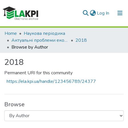
(current)
Log In
Communities & Collections
Home
Наукова періодика
Актуальні проблеми економіки та управління
2018
All of DSpace
Browse by Author
2018
Permanent URI for this community
https://ela.kpi.ua/handle/123456789/24377
Browse