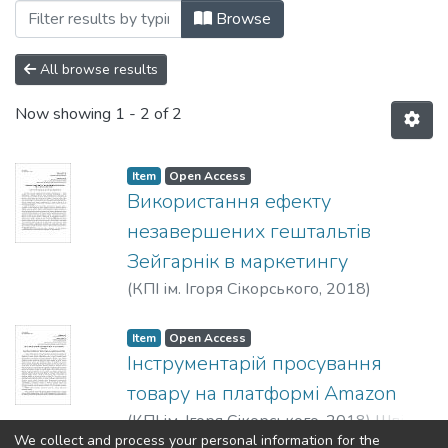
Browsing 2018 by Author "Гнітецький, Є
Browse
All browse results
Now showing
1 - 2 of 2
Item
Open Access
Використання ефекту
незавершених гештальтів
Зейгарнік в маркетингу
(
КПІ ім. Ігоря Сікорського
,
2018
)
Гнітецький, Є. В.
;
Костянчук, К. В.
Item
Open Access
Інструментарій просування
товару на платформі Amazon
(
КПІ ім. Ігоря Сікорського
,
2018
)
Шпіляк,
We collect and process your personal information for the
А. С.
;
Гнітецький, Є. В.
Show more