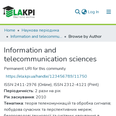
(current)
Log In
Communities & Collections
Home
Наукова періодика
Information and telecommunication sciences
Browse by Author
All of DSpace
Information and
telecommunication sciences
Permanent URI for this community
https://ela.kpi.ua/handle/123456789/11750
ISSN 2411-2976 (Online), ISSN 2312-4121 (Print)
Періодичність
: 2 рази на рік
Рік заснування
: 2010
Тематика
: теорія телекомунікацій та обробка сигналів;
побудова сучасних та перспективних мереж;
безпроводові технології та системи; керування в