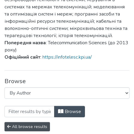
системах та мережах телекомунікацій; моделювання
та оптимізація систем і мереж; програмні засоби та
інформаційні ресурси телекомунікацій; кабельні та
волоконно-оптичні системи; мікрохвильова техніка та
терагерцові технології; історія телекомунікацій.
Попередня назва
: Telecommunication Sciences (до 2013
року)
Офіційний сайт
:
https://infotelesc.kpi.ua/
Browse
Browsing Information and telecommunicat
Browse
All browse results