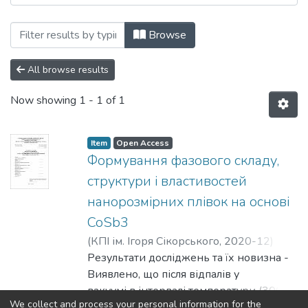
Browsing Кафедра фізики металів (ФМ)
Browse
All browse results
Now showing
1 - 1 of 1
Item
Open Access
Формування фазового складу,
структури і властивостей
нанорозмірних плівок на основі
CoSb3
(
КПІ ім. Ігоря Сікорського
,
2020-12
)
Левчук, Леонід Сергійович
Результати досліджень та їх новизна -
;
Макогон,
Юрій Миколайович
Виявлено, що після відпалів у
вакуумі в інтервалі температури (300–
We collect and process your personal information for the
500) оС зміна фазового складу в плівках