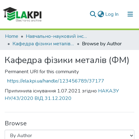
(current)
Log In
Communities & Collections
Home
Навчально-науковий інститут матеріалознавства та зварювання ім. Є.О. Патона (НН ІМЗ ім. Є.О. Патона)
Кафедра фізики металів (ФМ)
Browse by Author
All of DSpace
Кафедра фізики металів (ФМ)
Permanent URI for this community
https://ela.kpi.ua/handle/123456789/37177
Припинила існування 1.07.2021 згідно
НАКАЗУ
НУ/43/2020 ВІД 31.12.2020
Browse