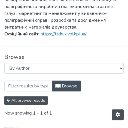
поліграфічного виробництва; економічна стратегія
галузі, маркетинг та менеджмент у видавничо-
поліграфічній справі; розробка та дослідження
витратних матеріалів друкарства.
Офіційний сайт
:
https://ttdruk.vpi.kpi.ua/
Browse
Browsing Технологія і техніка друкарст
Browse
All browse results
Now showing
1 - 1 of 1