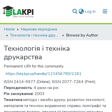
(current)
Log In
Communities & Collections
Home
Наукова періодика
Технологія і техніка друкарства
Browse by Author
All of DSpace
Технологія і техніка
друкарства
Permanent URI for this community
https://ela.kpi.ua/handle/123456789/2181
ISSN 2414-9977 (Online), ISSN 2077-7264 (Print)
Періодичність
: 4 рази на рік
Рік заснування
: 2003
Тематика
:методи і засоби друку; розвиток технології,
матеріалів та техніки видавничої справи, поліграфії та
поширення видань; техніка та технологічні процеси