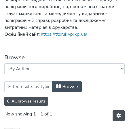
поліграфічного виробництва; економічна стратегія
галузі, маркетинг та менеджмент у видавничо-
поліграфічній справі; розробка та дослідження
витратних матеріалів друкарства.
Офіційний сайт
:
https://ttdruk.vpi.kpi.ua/
Browse
Browsing Технологія і техніка друкарств
Browse
All browse results
Now showing
1 - 1 of 1