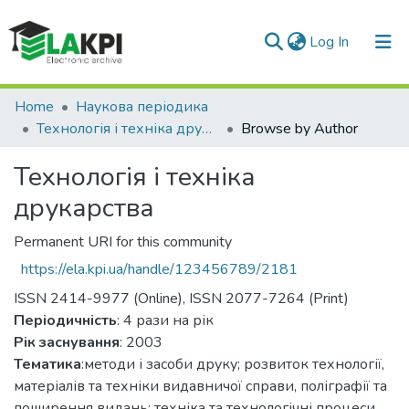
(current)
Log In
Communities & Collections
Home
Наукова періодика
Технологія і техніка друкарства
Browse by Author
All of DSpace
Технологія і техніка
друкарства
Permanent URI for this community
https://ela.kpi.ua/handle/123456789/2181
ISSN 2414-9977 (Online), ISSN 2077-7264 (Print)
Періодичність
: 4 рази на рік
Рік заснування
: 2003
Тематика
:методи і засоби друку; розвиток технології,
матеріалів та техніки видавничої справи, поліграфії та
поширення видань; техніка та технологічні процеси