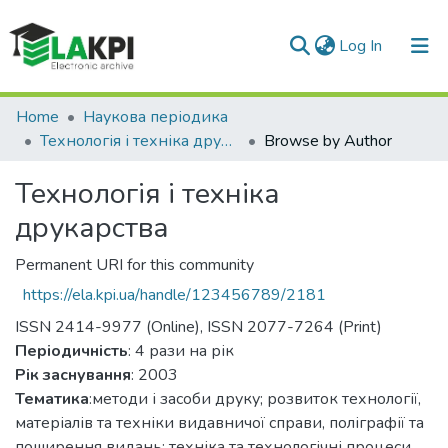
(current)
Log In
Communities & Collections
Home
Наукова періодика
Технологія і техніка друкарства
Browse by Author
All of DSpace
Технологія і техніка
друкарства
Permanent URI for this community
https://ela.kpi.ua/handle/123456789/2181
ISSN 2414-9977 (Online), ISSN 2077-7264 (Print)
Періодичність
: 4 рази на рік
Рік заснування
: 2003
Тематика
:методи і засоби друку; розвиток технології,
матеріалів та техніки видавничої справи, поліграфії та
поширення видань; техніка та технологічні процеси