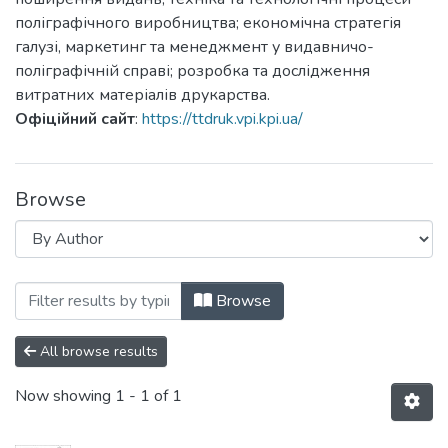
поліграфічного виробництва; економічна стратегія
галузі, маркетинг та менеджмент у видавничо-
поліграфічній справі; розробка та дослідження
витратних матеріалів друкарства.
Офіційний сайт
:
https://ttdruk.vpi.kpi.ua/
Browse
Browsing Технологія і техніка друкарст
Browse
All browse results
Now showing
1 - 1 of 1