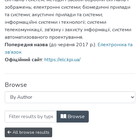
зображень; електронні системи; біомедичні прилади
та системи; акустичні прилади та системи;
інформаційні системи і технології; системи
телекомунікації, зв'язку і захисту інформації, системи
автоматизованого проектування.
Попередня назва
(до червня 2017 р.):
Електроніка та
зв’язок
Офіційний сайт
:
https://elc.kpi.ua/
Browse
Browsing Мікросистеми, Електроніка та
Browse
All browse results