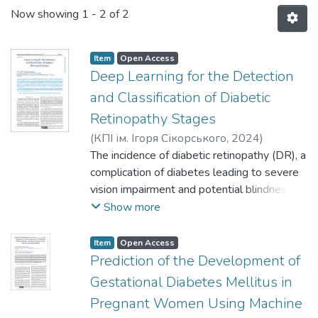
Now showing
1 - 2 of 2
Item
Open Access
Deep Learning for the Detection
and Classification of Diabetic
Retinopathy Stages
(
КПІ ім. Ігоря Сікорського
,
2024
)
Basarab, M. R.
The incidence of diabetic retinopathy (DR), a
;
Ivanko, K. O.
complication of diabetes leading to severe
vision impairment and potential blindness,
has surged worldwide in recent years. This
Show more
condition is considered one of the leading
causes of vision loss. To improve diagnostic
Item
Open Access
accuracy for DR and reduce the burden on
Prediction of the Development of
healthcare professionals, artificial
Gestational Diabetes Mellitus in
intelligence (AI) methods are increasingly
Pregnant Women Using Machine
implemented in medical institutions. AI-