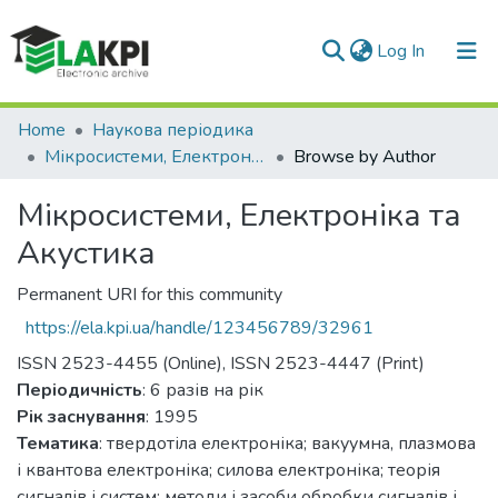
(current)
Log In
Communities & Collections
Home
Наукова періодика
Мікросистеми, Електроніка та Акустика
Browse by Author
All of DSpace
Мікросистеми, Електроніка та
Акустика
Permanent URI for this community
https://ela.kpi.ua/handle/123456789/32961
ISSN 2523-4455 (Online), ISSN 2523-4447 (Print)
Періодичність
: 6 разів на рік
Рік заснування
: 1995
Тематика
: твердотіла електроніка; вакуумна, плазмова
і квантова електроніка; силова електроніка; теорія
сигналів і систем; методи і засоби обробки сигналів і