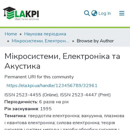
(current)
Log In
Communities & Collections
Home
Наукова періодика
Мікросистеми, Електроніка та Акустика
Browse by Author
All of DSpace
Мікросистеми, Електроніка та
Акустика
Permanent URI for this community
https://ela.kpi.ua/handle/123456789/32961
ISSN 2523-4455 (Online), ISSN 2523-4447 (Print)
Періодичність
: 6 разів на рік
Рік заснування
: 1995
Тематика
: твердотіла електроніка; вакуумна, плазмова
і квантова електроніка; силова електроніка; теорія
сигналів і систем; методи і засоби обробки сигналів і