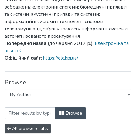
зображень; електронні системи; біомедичні прилади
та системи; акустичні прилади та системи;
інформаційні системи і технології; системи
телекомунікації, зв'язку і захисту інформації, системи
автоматизованого проектування.
Попередня назва
(до червня 2017 р.):
Електроніка та
зв’язок
Офіційний сайт
:
https://elc.kpi.ua/
Browse
Browsing Мікросистеми, Електроніка та
Browse
All browse results