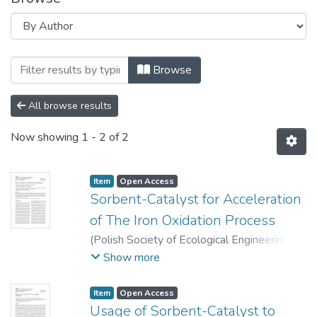
Browsing Статті (ЕтаТРП) by Author "G
Browse
All browse results
Now showing
1 - 2 of 2
Item
Open Access
Sorbent-Catalyst for Acceleration
of The Iron Oxidation Process
(
Polish Society of Ecological Engineering
(PTIE)
,
2021
)
Gomelya, Mykola
;
Show more
Tverdokhlib, Mariia
;
Shabliy, Tetyana
;
Radovenchyk, Vyacheslav
;
Linyucheva, Olga
Item
Open Access
Usage of Sorbent-Catalyst to