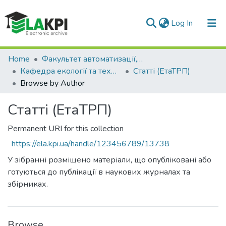
(current)
Log In
Communities & Collections
Home
Факультет автоматизації, промислової інженерії та екології (ФАПІЕ)
Кафедра екології та технології рослинних полімерів (ЕтаТРП)
Статті (ЕтаТРП)
All of DSpace
Browse by Author
Статті (ЕтаТРП)
Permanent URI for this collection
https://ela.kpi.ua/handle/123456789/13738
У зібранні розміщено матеріали, що опубліковані або
готуються до публікації в наукових журналах та
збірниках.
Browse