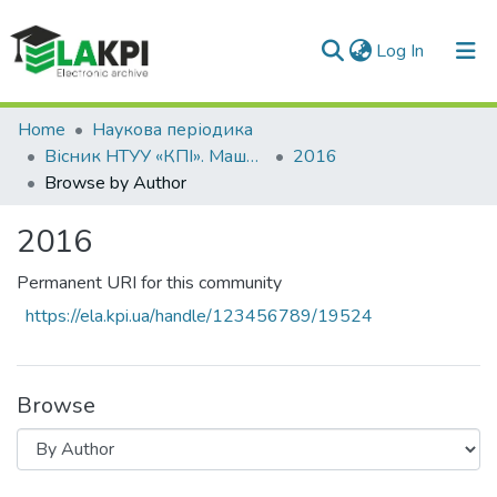
(current)
Log In
Communities & Collections
Home
Наукова періодика
Вісник НТУУ «КПІ». Машинобудування
2016
All of DSpace
Browse by Author
2016
Permanent URI for this community
https://ela.kpi.ua/handle/123456789/19524
Browse