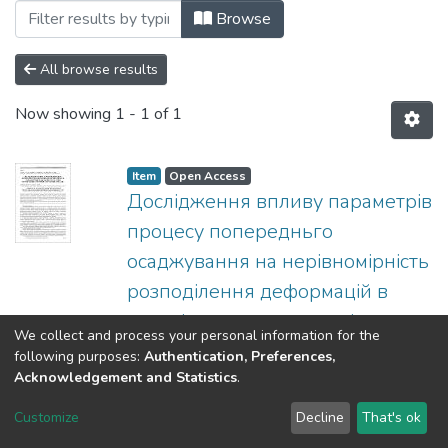
Browsing 2016 by Author "Chukhlib, V."
Browse
All browse results
Now showing
1 - 1 of 1
Item
Open Access
Дослідження впливу параметрів
процесу попередньго
осаджування на нерівномірність
розподілення деформацій в
металі при протягуванні
We collect and process your personal information for the
заготовок з титанового сплаву
following purposes:
Authentication, Preferences,
Acknowledgement and Statistics
.
(
НТУУ "КПІ"
,
2016
)
Чухліб, Віталій
Леонідович
;
Клемешов, Євген
Show more
Customize
Decline
That's ok
Сергійович
;
Гринкевич, Володимир