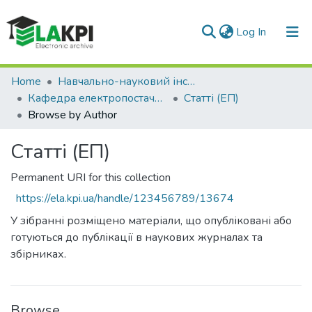
(current)
Log In
Communities & Collections
Home
Навчально-науковий інститут енергозбереження та енергоменеджменту (НН ІЕЕ)
Кафедра електропостачання (ЕП)
Статті (ЕП)
All of DSpace
Browse by Author
Статті (ЕП)
Permanent URI for this collection
https://ela.kpi.ua/handle/123456789/13674
У зібранні розміщено матеріали, що опубліковані або
готуються до публікації в наукових журналах та
збірниках.
Browse