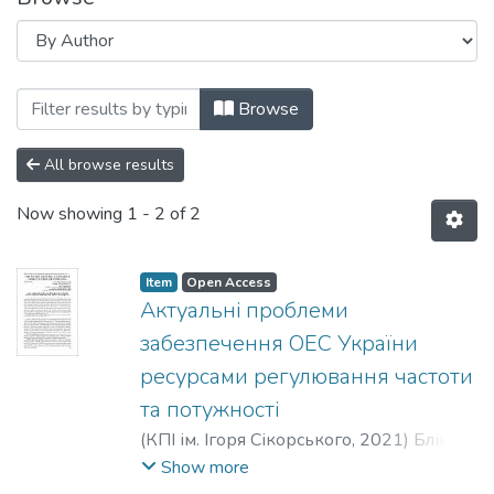
Browsing Статті (ЕП) by Author "Блінов,
Browse
All browse results
Now showing
1 - 2 of 2
Item
Open Access
Актуальні проблеми
забезпечення ОЕС України
ресурсами регулювання частоти
та потужності
(
КПІ ім. Ігоря Сікорського
,
2021
)
Блінов,
Ігор Вікторович
;
Олефір, Дмитро
Show more
Олександрович
;
Бабіч, Вячеслав