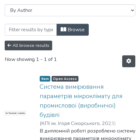
Browsing Кафедра інформаційно-вимірю
Browse
All browse results
Now showing
1 - 1 of 1
Item
Open Access
Система вимірювання
параметрів мікроклімату для
промислової (виробничої)
будівлі
No Thumbnail Available
(
КПІ ім. Ігоря Сікорського
,
2023
)
Бачинський, Андрій Віталійович
В дипломній роботі розроблено систему
;
Года,
Ольга Юріївна
вимірювання параметрів мікроклімату