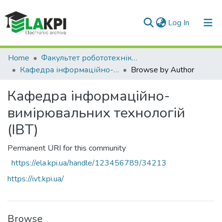
(current)
Log In
Communities & Collections
Home
Факультет робототехніки та приладобудування (ФРП)
Кафедра інформаційно-вимірювальних технологій (ІВТ)
Browse by Author
All of DSpace
Кафедра інформаційно-
вимірювальних технологій
(ІВТ)
Permanent URI for this community
https://ela.kpi.ua/handle/123456789/34213
https://ivt.kpi.ua/
Browse