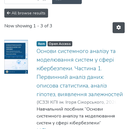
All browse results
Now showing
1 - 3 of 3
Item
Open Access
Основи системного аналізу та
моделювання систем у сфері
кібербезпеки. Частина 1.
Первинний аналіз даних:
описова статистика, аналіз
гіпотез, виявлення залежностей
(
ІСЗЗІ КПІ ім. Ігоря Сікорського
,
2026
)
Шарадкін, Дмитро Михайлович
Навчальний посібник “Основи
;
Микитюк, Артем В’ячеславович
системного аналізу та моделювання
;
Петров,
Станіслав Геннадійович
систем у сфері кібербезпеки”
;
Міночкін,