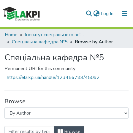
(current)
Log In
Communities & Collections
Home
Інститут спеціального зв'язку та захисту інформації (ІСЗЗІ)
Спеціальна кафедра №5
Browse by Author
All of DSpace
Спеціальна кафедра №5
Permanent URI for this community
https://ela.kpi.ua/handle/123456789/45092
Browse
Browsing Спеціальна кафедра №5 by A
Browse