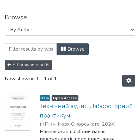
Browse
Browsing Навчально-методичні матеріа
Browse
All browse results
Now showing
1 - 1 of 1
Item
Open Access
Технічний аудит. Лабороторний
практикум
(
КПІ ім. Ігоря Сікорського
,
2024
)
Барановський, Олексій Миколайович
Навчальний посібник надає
;
Котов, Денис Олегович
рекомендації щодо виконання