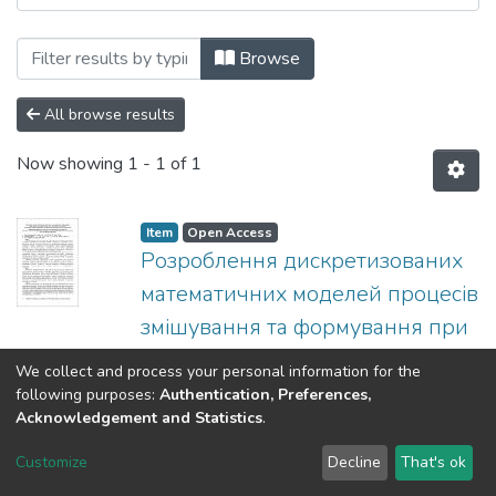
Browsing Анотовані описи звітів про НД
Browse
All browse results
Now showing
1 - 1 of 1
Item
Open Access
Розроблення дискретизованих
математичних моделей процесів
змішування та формування при
приготуванні нових полімерних
We collect and process your personal information for the
композицій
following purposes:
Authentication, Preferences,
Acknowledgement and Statistics
.
(
НТУУ «КПІ»
,
2011
)
Сівецький, В. І.
;
Sivetskyy, Vladimir I.
;
Сивецкий, В. И.
;
Show more
Customize
Decline
That's ok
Кафедра хімічного, полімерного та