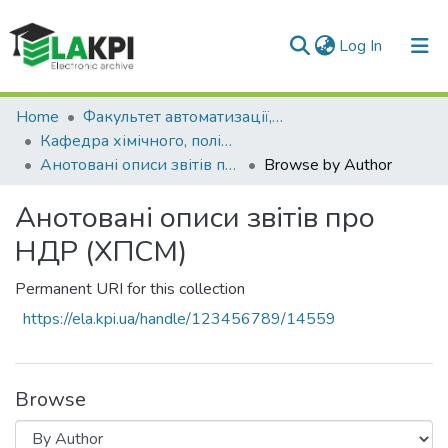
(current)
Log In
Communities & Collections
Home
Факультет автоматизації, промислової інженерії та екології (ФАПІЕ)
Кафедра хімічного, полімерного та силікатного машинобудування (ХПСМ)
All of DSpace
Анотовані описи звітів про НДР (ХПСМ)
Browse by Author
Анотовані описи звітів про
НДР (ХПСМ)
Permanent URI for this collection
https://ela.kpi.ua/handle/123456789/14559
Browse