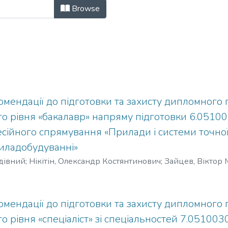
дичні матеріали (ПБ) by Author "
Browse
мендації до підготовки та захисту дипломного 
го рівня «бакалавр» напряму підготовки 6.051
ійного спрямування «Прилади і системи точної 
риладобудуванні»
дівний
;
Нікітін, Олександр Костянтинович
;
Зайцев, Віктор
мендації до підготовки та захисту дипломного 
го рівня «спеціаліст» зі спеціальностей 7.05100