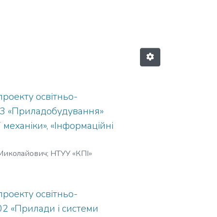
НТУУ «КПІ»"
проекту освітньо-
003 «Приладобудування»
механіки», «Інформаційні
 Миколайович
;
НТУУ «КПІ»
проекту освітньо-
302 «Прилади і системи