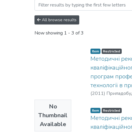
Browsing Навчально-мето
All browse results
Now showing
1 - 3 of 3
Item
Restricted
Методичні реко
кваліфікаційно
програм профес
технології в п
(
2011
)
Приладобу
No
Item
Restricted
Thumbnail
Методичні реко
Available
кваліфікаційно