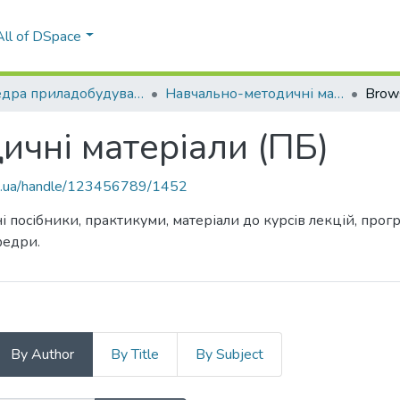
All of DSpace
Кафедра приладобудування (ПБ)
Навчально-методичні матеріали (ПБ)
Brow
чні матеріали (ПБ)
kpi.ua/handle/123456789/1452
і посібники, практикуми, матеріали до курсів лекцій, про
федри.
By Author
By Title
By Subject