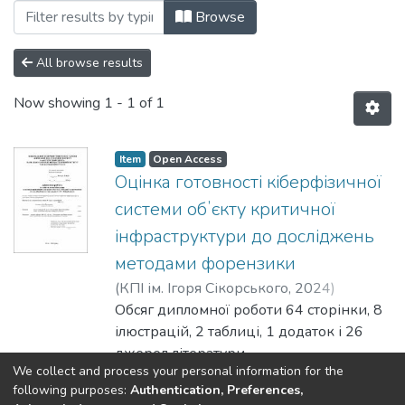
Browsing Бакалаврські роботи (ІБ) by 
Browse
All browse results
Now showing
1 - 1 of 1
Item
Open Access
Оцінка готовності кіберфізичної
системи обʼєкту критичної
інфраструктури до досліджень
методами форензики
(
КПІ ім. Ігоря Сікорського
,
2024
)
Алькова, Аліна Максимівна
Обсяг дипломної роботи 64 сторінки, 8
;
Стьопочкіна, Ірина Валеріївна
ілюстрацій, 2 таблиці, 1 додаток і 26
джерел літератури.
We collect and process your personal information for the
Об’єкт дослідження: система SCADA та
Show more
following purposes:
Authentication, Preferences,
типові артефакти її компонентів.