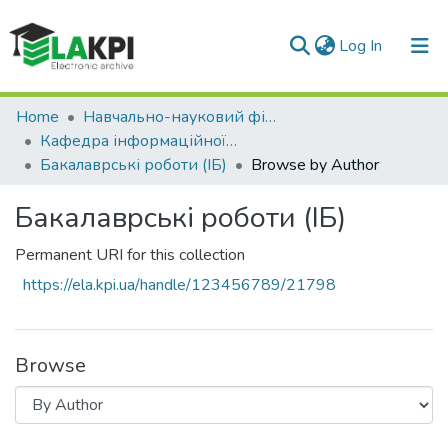
(current)
Log In
Communities & Collections
Home
Навчально-науковий фізико-технічний інститут (НН ФТІ)
Кафедра інформаційної безпеки (ІБ)
All of DSpace
Бакалаврські роботи (ІБ)
Browse by Author
Бакалаврські роботи (ІБ)
Permanent URI for this collection
https://ela.kpi.ua/handle/123456789/21798
Browse