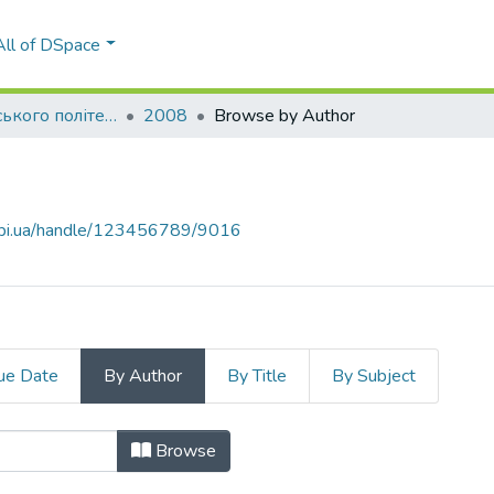
All of DSpace
Вісник Київського політехнічного інституту. Серія Приладобудування
2008
Browse by Author
.kpi.ua/handle/123456789/9016
ue Date
By Author
By Title
By Subject
Agalidi, Yu."
Browse