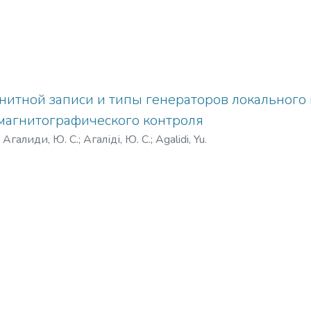
итной записи и типы генераторов локального
 магнитографического контроля
)
Агалиди, Ю. С.
;
Агаліді, Ю. С.
;
Agalidi, Yu.