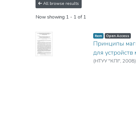
All browse results
Now showing
1 - 1 of 1
Item
Open Access
Принципы магн
для устройств
(
НТУУ "КПІ"
,
2008