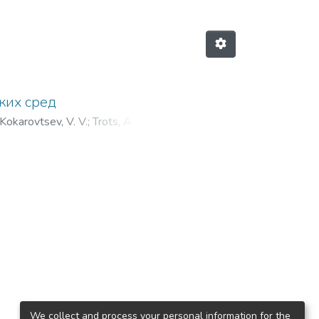
ких сред
Kokarovtsev, V. V.
;
Trots, A. A.
;
We collect and process your personal information for the