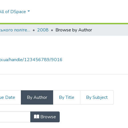
All of DSpace
Вісник Київського політехнічного інституту. Серія Приладобудування
2008
Browse by Author
.kpi.ua/handle/123456789/9016
ue Date
By Author
By Title
By Subject
"Bogorad, Y. G."
Browse