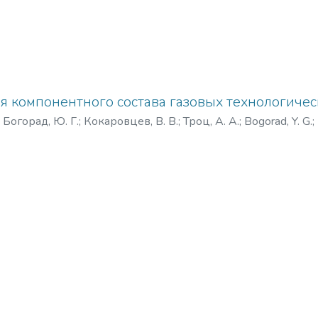
я компонентного состава газовых технологичес
)
Богорад, Ю. Г.
;
Кокаровцев, В. В.
;
Троц, А. А.
;
Bogorad, Y. G.
;
аровцев, В. В.
;
Троц, А. А.