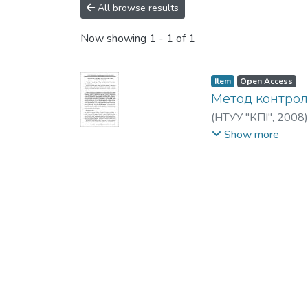
All browse results
Now showing
1 - 1 of 1
Item
Open Access
Метод контрол
(
НТУУ "КПІ"
,
2008
Богорад, Ю. Г.
;
Кок
Show more