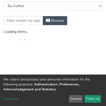
Browsing Механіка гіроскопічних систе
Browse
Loading items...
We collect and process your personal information for the
following purposes:
Authentication, Preferences,
Acknowledgement and Statistics
.
DSpace software
copyright © 2002-2026
LYRASIS
Customize
Decline
That's ok
Cookie settings