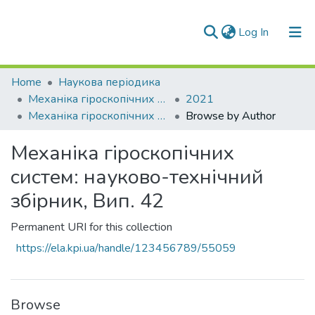
(current)
Log In
Communities & Collections
Home
Наукова періодика
Механіка гіроскопічних систем
2021
All of DSpace
Механіка гіроскопічних систем: науково-технічний збірник, Вип. 42
Browse by Author
Механіка гіроскопічних
систем: науково-технічний
збірник, Вип. 42
Permanent URI for this collection
https://ela.kpi.ua/handle/123456789/55059
Browse