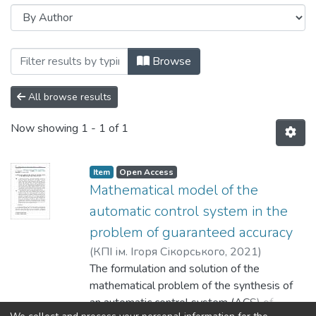
Browsing Механіка гіроскопічних систем
Browse
All browse results
Now showing
1 - 1 of 1
Item
Open Access
Mathematical model of the
automatic control system in the
problem of guaranteed accuracy
(
КПІ ім. Ігоря Сікорського
,
2021
)
Zbrutskyi, O. V.
The formulation and solution of the
;
Osokin, V.
;
Zheng Min
mathematical problem of the synthesis of
an automatic control system (ACS) of