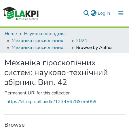
(current)
Log In
Communities & Collections
Home
Наукова періодика
Механіка гіроскопічних систем
2021
All of DSpace
Механіка гіроскопічних систем: науково-технічний збірник, Вип. 42
Browse by Author
Механіка гіроскопічних
систем: науково-технічний
збірник, Вип. 42
Permanent URI for this collection
https://ela.kpi.ua/handle/123456789/55059
Browse