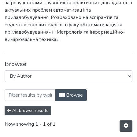
за результатами наукових та практичних досліджень з
актуальних проблем автоматизації та
приладобудування. Розраховано на аспірантів та
студентів старших курсів з фаху «Автоматизація та
приладобудування» і «Метрологія та інформаційно-
вимірювальна техніка».
Browse
Browsing Погляд у майбутнє приладобуду
Browse
All browse results
Now showing
1 - 1 of 1