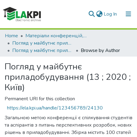
(current)
Log In
Communities & Collections
Home
Матеріали конференцій, семінарів і т.п.
Погляд у майбутнє приладобудування
All of DSpace
Погляд у майбутнє приладобудування (13 ; 2020 ; Київ)
Browse by Author
Погляд у майбутнє
приладобудування (13 ; 2020 ;
Київ)
Permanent URI for this collection
https://ela.kpi.ua/handle/123456789/24130
Загальною метою конференції є спілкування студентів
та аспірантів з питань перспективних розробок, нових
рішень в приладобудуванні. Збірка містить 100 статей