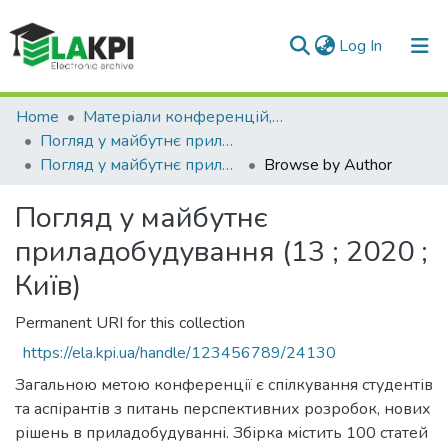
(current)
Log In
Communities & Collections
Home
Матеріали конференцій, семінарів і т.п.
Погляд у майбутнє приладобудування
All of DSpace
Погляд у майбутнє приладобудування (13 ; 2020 ; Київ)
Browse by Author
Погляд у майбутнє
приладобудування (13 ; 2020 ;
Київ)
Permanent URI for this collection
https://ela.kpi.ua/handle/123456789/24130
Загальною метою конференції є спілкування студентів
та аспірантів з питань перспективних розробок, нових
рішень в приладобудуванні. Збірка містить 100 статей