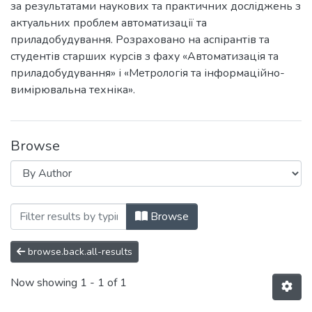
за результатами наукових та практичних досліджень з
актуальних проблем автоматизації та
приладобудування. Розраховано на аспірантів та
студентів старших курсів з фаху «Автоматизація та
приладобудування» і «Метрологія та інформаційно-
вимірювальна техніка».
Browse
Browsing Погляд у майбутнє приладобуду
Browse
browse.back.all-results
Now showing
1 - 1 of 1