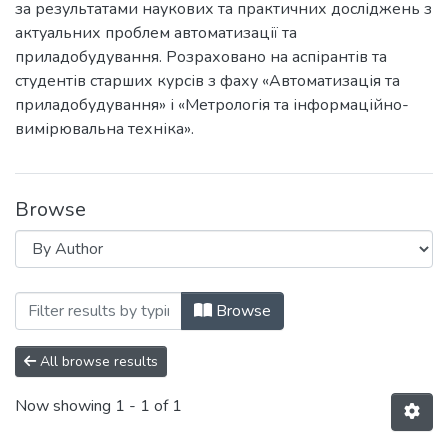
за результатами наукових та практичних досліджень з
актуальних проблем автоматизації та
приладобудування. Розраховано на аспірантів та
студентів старших курсів з фаху «Автоматизація та
приладобудування» і «Метрологія та інформаційно-
вимірювальна техніка».
Browse
Browsing Погляд у майбутнє приладобуду
Browse
All browse results
Now showing
1 - 1 of 1