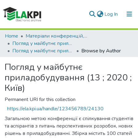
(current)
Log In
Communities & Collections
Home
Матеріали конференцій, семінарів і т.п.
Погляд у майбутнє приладобудування
All of DSpace
Погляд у майбутнє приладобудування (13 ; 2020 ; Київ)
Browse by Author
Погляд у майбутнє
приладобудування (13 ; 2020 ;
Київ)
Permanent URI for this collection
https://ela.kpi.ua/handle/123456789/24130
Загальною метою конференції є спілкування студентів
та аспірантів з питань перспективних розробок, нових
рішень в приладобудуванні. Збірка містить 100 статей