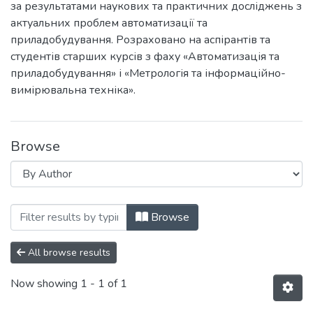
за результатами наукових та практичних досліджень з
актуальних проблем автоматизації та
приладобудування. Розраховано на аспірантів та
студентів старших курсів з фаху «Автоматизація та
приладобудування» і «Метрологія та інформаційно-
вимірювальна техніка».
Browse
Browsing Погляд у майбутнє приладобуду
Browse
All browse results
Now showing
1 - 1 of 1