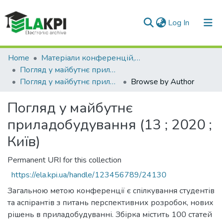
(current)
Log In
Communities & Collections
Home
Матеріали конференцій, семінарів і т.п.
Погляд у майбутнє приладобудування
All of DSpace
Погляд у майбутнє приладобудування (13 ; 2020 ; Київ)
Browse by Author
Погляд у майбутнє
приладобудування (13 ; 2020 ;
Київ)
Permanent URI for this collection
https://ela.kpi.ua/handle/123456789/24130
Загальною метою конференції є спілкування студентів
та аспірантів з питань перспективних розробок, нових
рішень в приладобудуванні. Збірка містить 100 статей