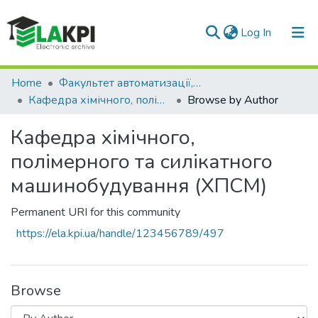
(current)
Log In
Communities & Collections
Home
Факультет автоматизації, промислової інженерії та екології (ФАПІЕ)
Кафедра хімічного, полімерного та силікатного машинобудування (ХПСМ)
Browse by Author
All of DSpace
Кафедра хімічного,
полімерного та силікатного
машинобудування (ХПСМ)
Permanent URI for this community
https://ela.kpi.ua/handle/123456789/497
Browse