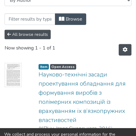
Browsing Кафедра хімічного, полімерно
Browse
All browse results
Now showing
1 - 1 of 1
Item
Open Access
Науково-технічні засади
проектування обладнання для
формування виробів з
полімерних композицій із
врахуванням їх в’язкопружних
властивостей
(
КПІ ім. Ігоря Сікорського
,
2016
)
We collect and process your personal information for the
Мікульонок, І. О.
;
Mikulyonok, Ihor O.
;