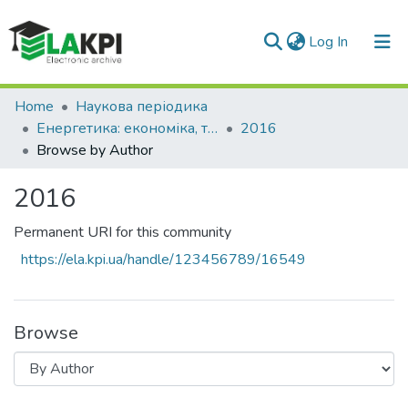
(current)
Log In
Communities & Collections
Home
Наукова періодика
Енергетика: економіка, технології, екологія
2016
All of DSpace
Browse by Author
2016
Permanent URI for this community
https://ela.kpi.ua/handle/123456789/16549
Browse