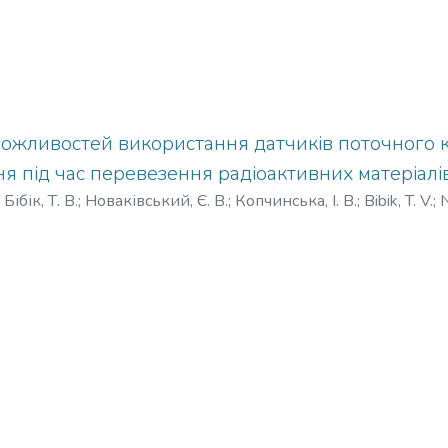
ожливостей використання датчиків поточного 
 під час перевезення радіоактивних матеріалі
)
Бібік, Т. В.
;
Новаківський, Є. В.
;
Копчинська, І. В.
;
Bibik, T. V.
;
N