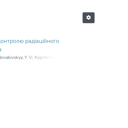
контролю радіаційного
в
ovakivskyy, Y. V.
;
Kopchinskay, I.