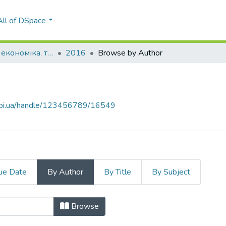
All of DSpace
Енергетика: економіка, технології, екологія
2016
Browse by Author
.kpi.ua/handle/123456789/16549
ue Date
By Author
By Title
By Subject
Bibik, T. V."
Browse