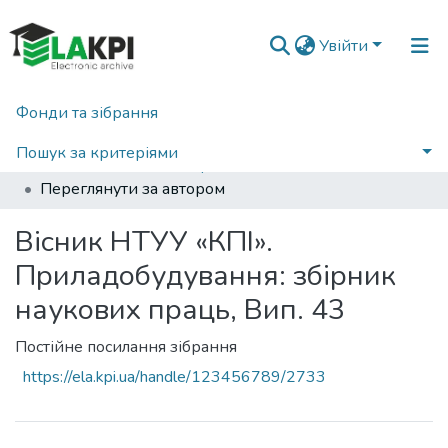
Увійти
Фонди та зібрання
Головна
Наукова періодика
Вісник Київського політехнічного інституту. Серія Приладобудування
2012
Пошук за критеріями
Вісник НТУУ «КПІ». Приладобудування: збірник наукових праць, Вип. 43
Переглянути за автором
Вісник НТУУ «КПІ».
Приладобудування: збірник
наукових праць, Вип. 43
Постійне посилання зібрання
https://ela.kpi.ua/handle/123456789/2733