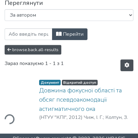
Переглянути
Перегляд Вісник НТУУ «КПІ». Приладобу
Перейти
browse.back.all-results
Зараз показуємо
1 - 1 з 1
Документ
Відкритий доступ
Довжина фокусної області та
обсяг псевдоакомодації
астигматичного ока
(
НТУУ "КПІ"
,
2012
)
Чиж, І. Г.
;
Колтун, З.
ься...
М.
;
Chyzh, I. G.
;
Koltun, Z. M.
;
Чиж, И. Г.
;
Колтун, З. М.