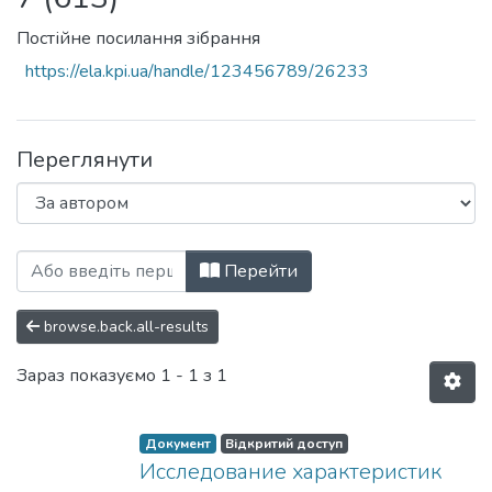
Постійне посилання зібрання
https://ela.kpi.ua/handle/123456789/26233
Переглянути
Перегляд Известия высших учебных за
Перейти
browse.back.all-results
Зараз показуємо
1 - 1 з 1
Документ
Відкритий доступ
Исследование характеристик