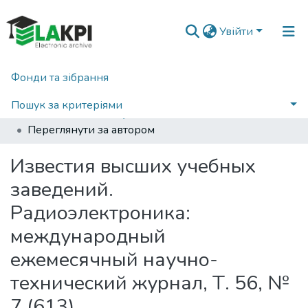
Увійти
Фонди та зібрання
Головна
Наукова періодика
Вісті вищих учбових закладів. Радіоелектроніка
2013
Пошук за критеріями
Известия высших учебных заведений. Радиоэлектроника: международный ежемесячный научно-технический журнал, Т. 56, № 7 (613)
Переглянути за автором
Известия высших учебных
заведений.
Радиоэлектроника:
международный
ежемесячный научно-
технический журнал, Т. 56, №
7 (613)