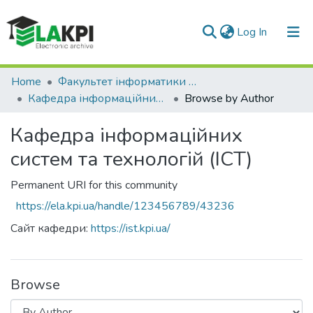
(current)
Log In
Communities & Collections
Home
Факультет інформатики та обчислювальної техніки (ФІОТ)
Кафедра інформаційних систем та технологій (ІСТ)
Browse by Author
All of DSpace
Кафедра інформаційних
систем та технологій (ІСТ)
Permanent URI for this community
https://ela.kpi.ua/handle/123456789/43236
Сайт кафедри:
https://ist.kpi.ua/
Browse