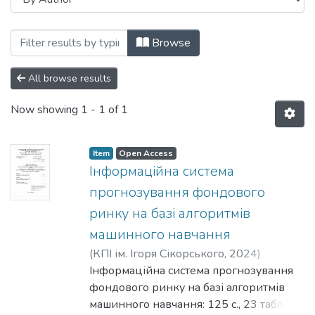
Browsing Кафедра інформаційних систе
Browse
All browse results
Now showing
1 - 1 of 1
Item
Open Access
Інформаційна система
прогнозування фондового
ринку на базі алгоритмів
машинного навчання
(
КПІ ім. Ігоря Сікорського
,
2024
)
Авраменко, Єлизавета Олексіївна
Інформаційна система прогнозування
;
Онищенко, Вікторія Валеріївна
фондового ринку на базі алгоритмів
машинного навчання: 125 с., 23 табл., 32