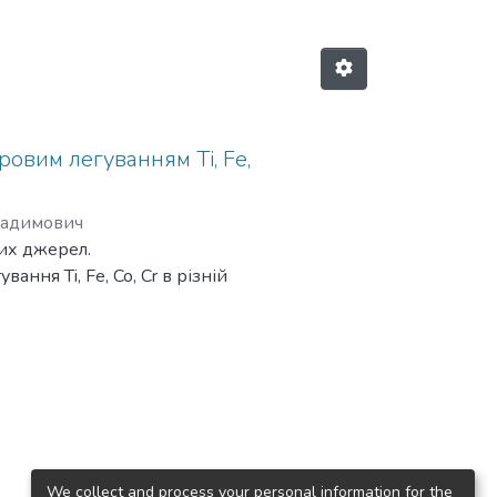
ровим легуванням Ti, Fe,
Вадимович
них джерел.
ння Ti, Fe, Co, Cr в різній
Cr в різній послідовності та
ад поверхевого шару сталі
метричний аналіз та
 Cr, Ti, Со, анодами в різних
 з мікротвердістю 5,14 ГПа –
We collect and process your personal information for the