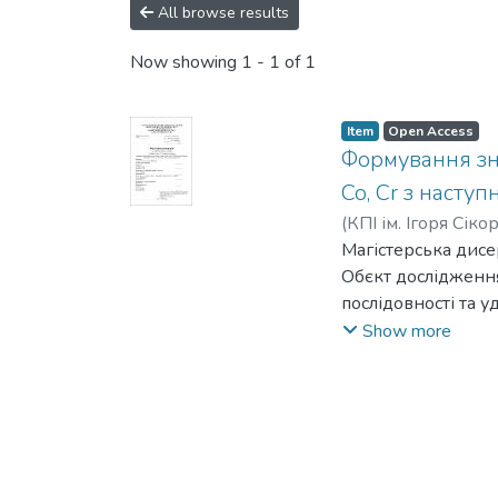
All browse results
Now showing
1 - 1 of 1
Item
Open Access
Формування зно
Co, Cr з наст
(
КПІ ім. Ігоря Сіко
Магістерська дисер
Обєкт дослідження:
послідовності та у
Мета дослідження: 
Show more
наступної ударної
Х12МФ.
Методи досліджен
гравіметричний ан
Результати дослід
послідовностях ст