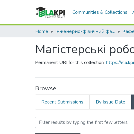
Communities & Collections
Home
Інженерно-фізичний факультет (ІФФ)
Магістерські роб
Permanent URI for this collection
https://ela.
Browse
Recent Submissions
By Issue Date
Browsing Магістерські ро