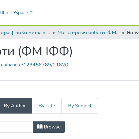
All of DSpace
Кафедра фiзики металiв (ФМ ІФФ)
Магістерські роботи (ФМ ІФФ)
Brow
оти (ФМ ІФФ)
kpi.ua/handle/123456789/21820
By Author
By Title
By Subject
боти (ФМ ІФФ) by Author "Гудима, 
Browse