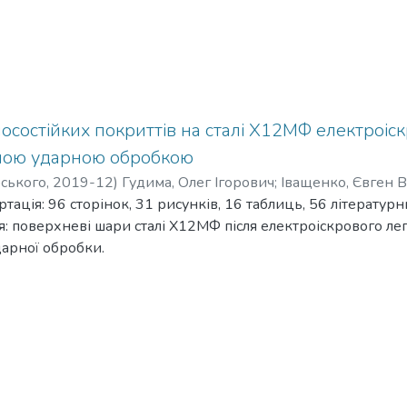
состійких покриттів на сталі Х12МФ електроіск
упною ударною обробкою
рського
,
2019-12
)
Гудима, Олег Ігорович
;
Іващенко, Євген 
тація: 96 сторінок, 31 рисунків, 16 таблиць, 56 літератур
 поверхневі шари сталі Х12МФ після електроіскрового легува
дарної обробки.
дослідження впливу електроіскрового легування Ti, Fe, Co, 
 обробки на мікроструктуру, мікротвердість та фазовий скл
ь: мікроструктурний аналіз, рентгенофазовий, мікродюро
аліз.
жень: встановлено, що пошарове елекроіскрове легування Fe,
алі Х12МФ призводить до формування зміцнених покриттів