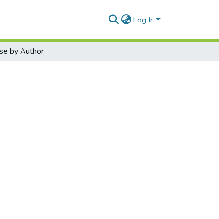
Log In
se by Author
Олег Ігорович"