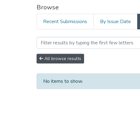
Browse
Recent Submissions
By Issue Date
Browsing Радіотехнічні по
All browse results
No items to show.