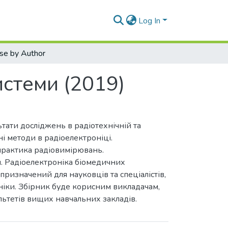
Log In
se by Author
истеми (2019)
тати досліджень в радіотехнічній та
ні методи в радіоелектроніці.
 практика радіовимірювань.
ія. Радіоелектроніка біомедичних
призначений для науковців та спеціалістів,
ніки. Збірник буде корисним викладачам,
льтетів вищих навчальних закладів.