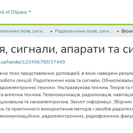
All of DSpace
Радіотехнічні поля, сигнали, апарати та системи
Радіотехнічні поля, сигнали, апарати та системи (2019)
Brow
я, сигнали, апарати та с
kpi.ua/handle/123456789/37449
но тези представлених доповідей, в яких наведені резуль
оботи секцій: Радіотехнічні кола та сигнали. Обчислюваль
адіоелектронної техніки. Ультразвукова техніка. Теорія та
а антенна техніка. Телекомунікація, радіолокація, навігац
ціональна та наноелектроніка. Захист інформації. Збірник 
ь та практичного використання методів і засобів радіотех
елекомунікаційних, радіоелектронних, радіофізичних факу