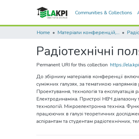
Communities & Collections
Home
Матеріали конференцій, семінарів і т.п.
Радіотехнічні пол
Permanent URI for this collection
https://ela.
До збірнику матеріалів конференції включе
суміжних галузях, за тематикою напрямків р
Проектування, технологія та експлуатація р
Електродинаміка. Пристрої НВЧ діапазону т
технологій. Мікроелектронна техніка. Функ
працюючих в галузі теоретичних досліджен
аспірантам та студентам радіотехнічних, т