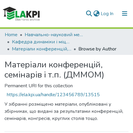
(current)
Log In
Communities & Collections
Home
Навчально-науковий механіко-машинобудівний інститут (НН ММІ)
Кафедра динаміки і міцності машин та опору матеріалів (ДММОМ)
All of DSpace
Матеріали конференцій, семінарів і т.п. (ДММОМ)
Browse by Author
Матеріали конференцій,
семінарів і т.п. (ДММОМ)
Permanent URI for this collection
https://ela.kpi.ua/handle/123456789/13515
У зібранні розміщено матеріали, опубліковані у
збірниках, що видані за результатами конференцій,
семінарів, конгресів, круглих столів тощо.