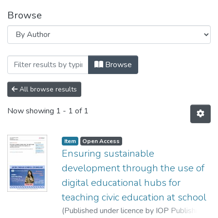
Browse
Browsing Матеріали конференцій, семін
Browse
All browse results
Now showing
1 - 1 of 1
Item
Open Access
Ensuring sustainable
development through the use of
digital educational hubs for
teaching civic education at school
(
Published under licence by IOP Publishing