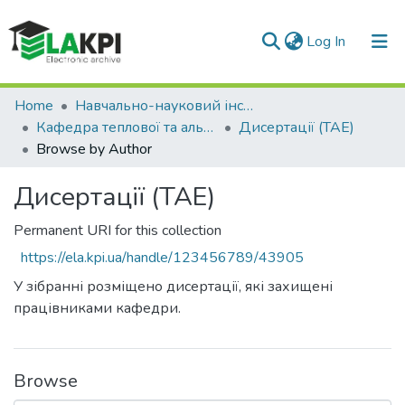
(current)
Log In
Communities & Collections
Home
Навчально-науковий інститут атомної та теплової енергетики (НН ІАТЕ)
Кафедра теплової та альтернативної енергетики (ТАЕ)
Дисертації (ТАЕ)
All of DSpace
Browse by Author
Дисертації (ТАЕ)
Permanent URI for this collection
https://ela.kpi.ua/handle/123456789/43905
У зібранні розміщено дисертації, які захищені
працівниками кафедри.
Browse