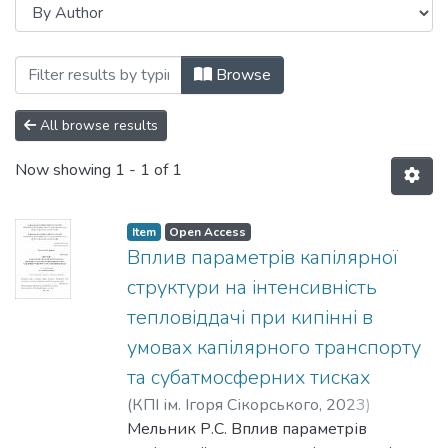
Browsing Дисертації (ТАЕ) by Author 
Browse
All browse results
Now showing
1 - 1 of 1
Item
Open Access
Вплив параметрів капілярної
структури на інтенсивність
тепловіддачі при кипінні в
умовах капілярного транспорту
та субатмосферних тисках
(
КПІ ім. Ігоря Сікорського
,
2023
)
Мельник, Роман Сергійович
Мельник Р.С. Вплив параметрів
;
Кравець,