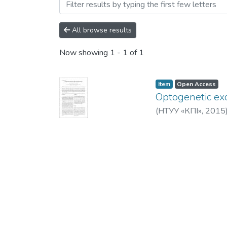
Browsing Теоретичнi i при
All browse results
Now showing
1 - 1 of 1
Item
Open Access
Optogenetic exci
(
НТУУ «КПІ»
,
2015