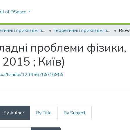
All of DSpace
Теоретичнi i прикладнi проблеми фiзики, математики та інформатики
Теоретичнi i прикладнi проблеми фiзики, математики та інформатики (13 ; 2015 ; Київ)
Brow
кладнi проблеми фiзики,
 2015 ; Київ)
kpi.ua/handle/123456789/16989
By Author
By Title
By Subject