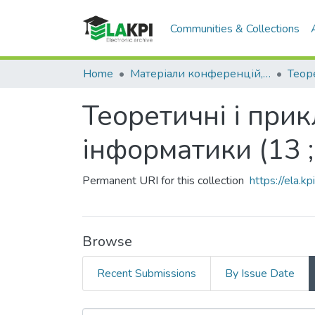
Communities & Collections
Home
Матеріали конференцій, семінарів і т.п.
Теоретичнi i при
інформатики (13 ;
Permanent URI for this collection
https://ela.
Browse
Recent Submissions
By Issue Date