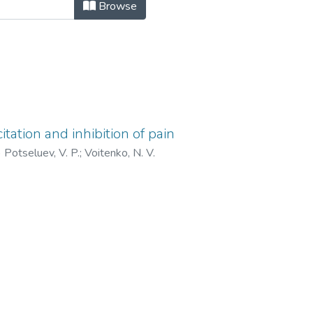
кладнi проблеми фiзики, математики
Browse
tation and inhibition of pain
)
Potseluev, V. P.
;
Voitenko, N. V.