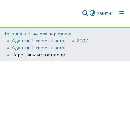
(current)
Увійти
Фонди та зібрання
Головна
Наукова періодика
Адаптивні системи автоматичного управління
2007
Пошук за критеріями
Адаптивні системи автоматичного управління: міжвідомчий науково-технічний збірник, № 11(31)
Переглянути за автором