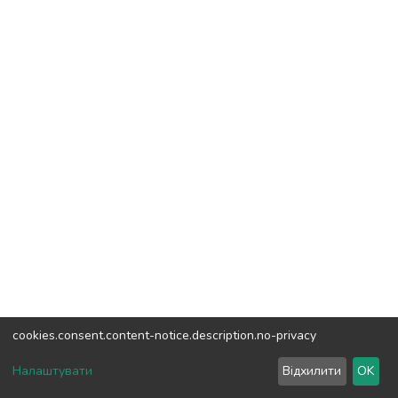
cookies.consent.content-notice.description.no-privacy
DSpace software
copyright © 2002-2026
LYRASIS
Налаштувати
Відхилити
OK
Налаштування куків
Зворотній зв'язок