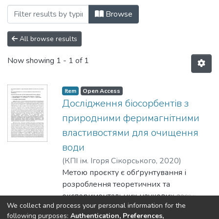
Browsing Факультет біотехнології і біот
Browse
All browse results
Now showing
1 - 1 of 1
Item
Open Access
Дослідження біосорбентів з
природними феримагнітними
властивостями для очищення
води
(
КПІ ім. Ігоря Сікорського
,
2020
)
Горобець, С. В.
Метою проєкту є обґрунтування і
;
Gorobets, Svitlana
розроблення теоретичних та
експериментальних наукових засад
We collect and process your personal information for the
технології природного та штучного
Show more
following purposes:
Authentication, Preferences,