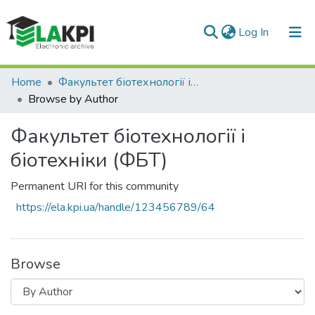
(current)
Log In
Communities & Collections
Home
Факультет біотехнології і біотехніки (ФБТ)
Browse by Author
All of DSpace
Факультет біотехнології і
біотехніки (ФБТ)
Permanent URI for this community
https://ela.kpi.ua/handle/123456789/64
Browse