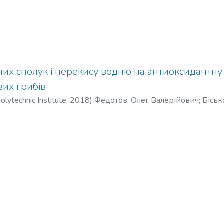
их сполук і перекису водню на антиоксидантну 
вих грибів
olytechnic Institute
,
2018
)
Федотов, Олег Валерійович
;
Біськ
A.
;
Федотов, Олег Валерьевич
;
Бисько, Нина Анатольевна