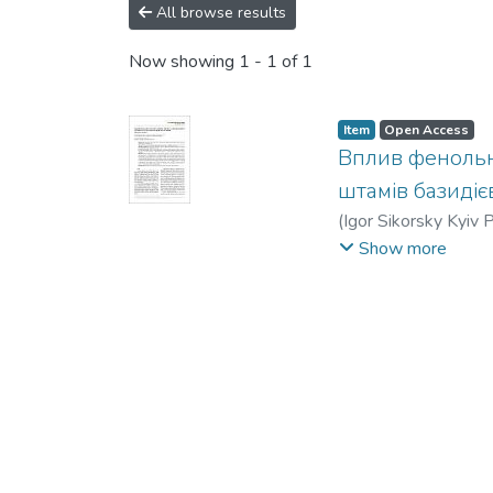
All browse results
Now showing
1 - 1 of 1
Item
Open Access
Вплив фенольн
штамів базидіє
(
Igor Sikorsky Kyiv P
Oleh V.
;
Bisko, Nina 
Show more