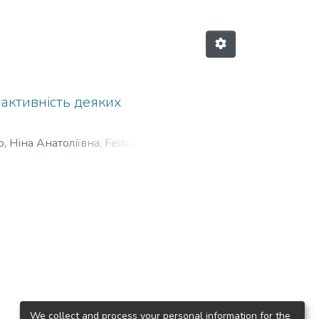
активність деяких
о, Ніна Анатоліївна
;
Fedotov,
We collect and process your personal information for the