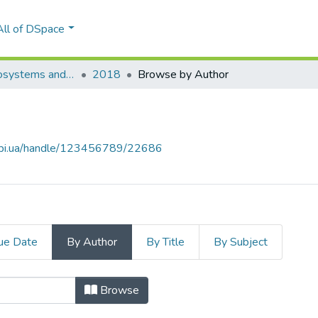
All of DSpace
Innovative Biosystems and Bioengineering
2018
Browse by Author
.kpi.ua/handle/123456789/22686
ue Date
By Author
By Title
By Subject
"Fedotov, Oleh V."
Browse