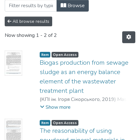
Browsing Чиста вода. Фундаментальні, п
Browse
All browse results
Now showing
1 - 2 of 2
Item
Open Access
Biogas production from sewage
sludge as an energy balance
element of the wastewater
treatment plant
(
КПІ ім. Ігоря Сікорського
,
2019
)
Masłoń,
A.
;
Czarnota, J.
Show more
Item
Open Access
The reasonability of using