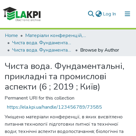
(current)
Log In
Communities & Collections
Home
Матеріали конференцій, семінарів і т.п.
Чиста вода. Фундаментальні, прикладні та промислові аспекти
All of DSpace
Чиста вода. Фундаментальні, прикладні та промислові аспекти (6 ; 2019 ; Київ)
Browse by Author
Чиста вода. Фундаментальні,
прикладні та промислові
аспекти (6 ; 2019 ; Київ)
Permanent URI for this collection
https://ela.kpi.ua/handle/123456789/73585
Уміщено матеріали конференції, в яких висвітлено
питання технології підготовки питної та технічної
води; технічні аспекти водопостачання; біологічні та