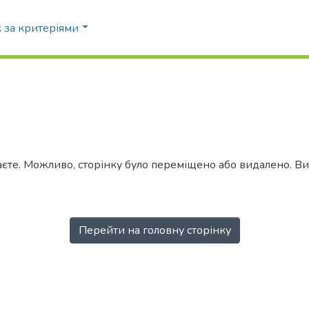
 за критеріями
аєте. Можливо, сторінку було переміщено або видалено. 
Перейти на головну сторінку